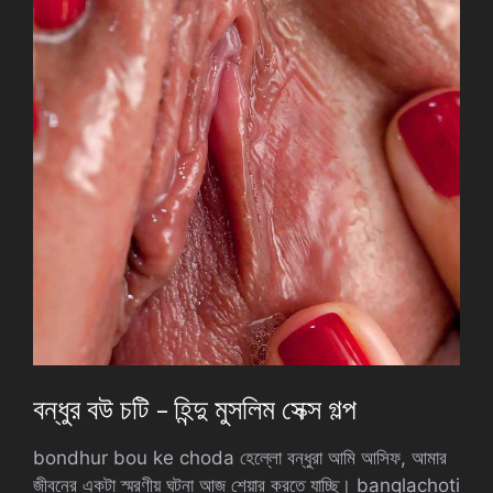
বন্ধুর বউ চটি – হিন্দু মুসলিম সেক্স গল্প
bondhur bou ke choda হেল্লো বন্ধুরা আমি আসিফ, আমার
জীবনের একটা স্মরণীয় ঘটনা আজ শেয়ার করতে যাচ্ছি। banglachoti