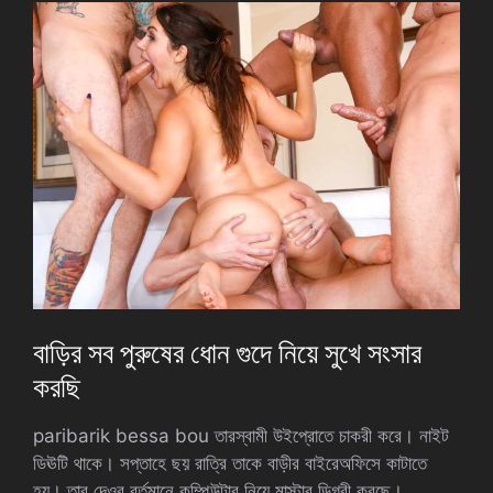
বাড়ির সব পুরুষের ধোন গুদে নিয়ে সুখে সংসার
করছি
paribarik bessa bou তারস্বামী উইপ্রোতে চাকরী করে। নাইট
ডিঊটি থাকে। সপ্তাহে ছয় রাত্রি তাকে বাড়ীর বাইরেঅফিসে কাটাতে
হয়। তার দেওর বর্তমানে কম্পিউটার নিয়ে মাস্টার ডিগ্রী করছে।