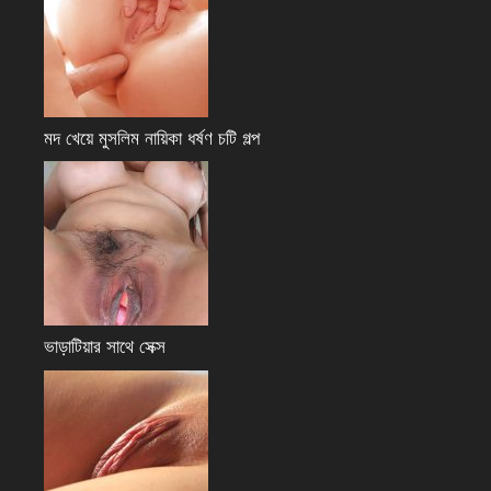
মদ খেয়ে মুসলিম নায়িকা ধর্ষণ চটি গল্প
ভাড়াটিয়ার সাথে সেক্স