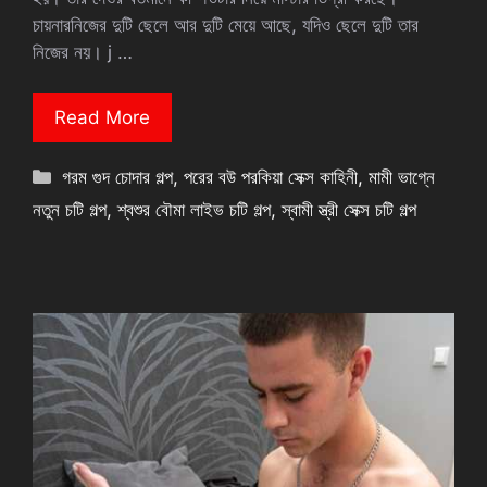
চায়নারনিজের দুটি ছেলে আর দুটি মেয়ে আছে, যদিও ছেলে দুটি তার
নিজের নয়। j …
Read More
Categories
গরম গুদ চোদার গল্প
,
পরের বউ পরকিয়া সেক্স কাহিনী
,
মামী ভাগ্নে
নতুন চটি গল্প
,
শ্বশুর বৌমা লাইভ চটি গল্প
,
স্বামী স্ত্রী সেক্স চটি গল্প