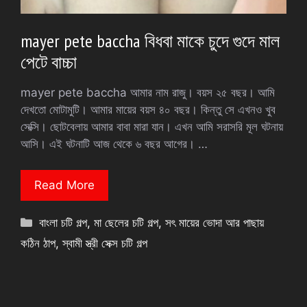
mayer pete baccha বিধবা মাকে চুদে গুদে মাল
পেটে বাচ্চা
mayer pete baccha আমার নাম রাজু। বয়স ২৫ বছর। আমি
দেখতো মোটামুটি। আমার মায়ের বয়স ৪০ বছর। কিন্তু সে এখনও খুব
সেক্সি। ছোটবেলায় আমার বাবা মারা যান। এখন আমি সরাসরি মূল ঘটনায়
আসি। এই ঘটনাটি আজ থেকে ৬ বছর আগের। …
Read More
Categories
বাংলা চটি গল্প
,
মা ছেলের চটি গল্প
,
সৎ মায়ের ভোদা আর পাছায়
কঠিন ঠাপ
,
স্বামী স্ত্রী সেক্স চটি গল্প