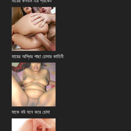
মায়ের কনডম এর প্যাকেট
মায়ের অস্থির পাছা চোদার কাহিনী
মাকে বউ মনে করে চোদা