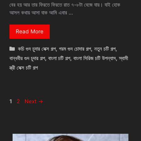
বের হয় আর তার ফিরতে ফিরতে রাত ৭-৮টা বেজে যায়। যাই হোক
আসল কথায় আসা যাক আমি এবার …
Read More
Categories
কচি গুদ চুদার সেক্স গল্প
,
গরম গুদ চোদার গল্প
,
নতুন চটি গল্প
,
বান্ধবীর গুদ চুদার গল্প
,
বাংলা চটি গল্প
,
বাংলা সিরিজ চটি উপন্যাস
,
স্বামী
স্ত্রী সেক্স চটি গল্প
Page
Page
1
2
Next
→