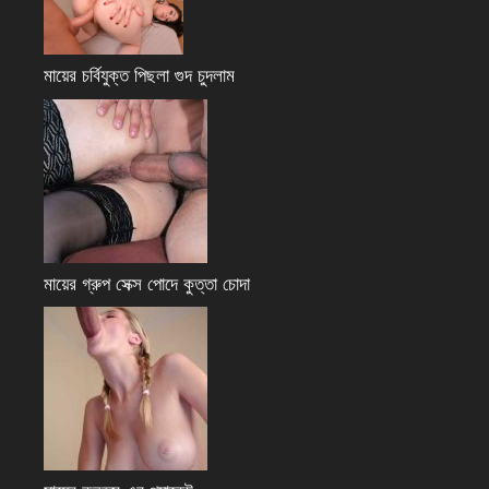
মায়ের চর্বিযুক্ত পিছলা গুদ চুদলাম
মায়ের গ্রুপ সেক্স পোদে কুত্তা চোদা