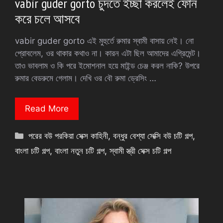
vabir guder gorto চুদতে ইচ্ছা করলেই ফোন
করে চলে আসবে
vabir guder gorto এই মুহুর্তে রুমার স্বামী বাসায় নেই। নো
প্রোবলেম, ওর থাকার কথাও না। কারন এটা ছিল আমাদের এগ্রিমেন্ট।
তাও ভাবলাম ও কি পরে ইমোশনাল হয়ে মাইন্ড চেঞ্জ করল নাকি? উপরে
রুমার বেডরুমে গেলাম। দেখি ওর বৌ রুমা ড্রেসিং …
Read More
Categories
পরের বউ পরকিয়া সেক্স কাহিনী
,
বন্ধুর বেশ্যা সেক্সি বউ চটি গল্প
,
বাংলা চটি গল্প
,
বাংলা নতুন চটি গল্প
,
স্বামী স্ত্রী সেক্স চটি গল্প