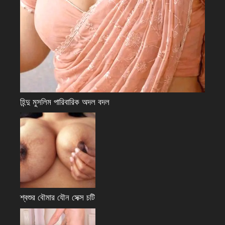
হিন্দু মুসলিম পারিবারিক অদল বদল
শ্বশুর বৌমার যৌন সেক্স চটি