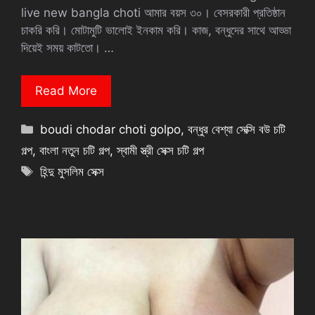
live new bangla choti আমার বয়স ৩০। বেসরকারী প্রতিষ্ঠান
চাকরি করি। মোটামুটি ভালোই ইনকাম করি। কাজ, বন্ধুদের সাথে আড্ডা
দিয়েই সময় কাটতো। …
Read More
Categories
boudi chodar choti golpo
,
বন্ধুর বেশ্যা সেক্সি বউ চটি
গল্প
,
বাংলা নতুন চটি গল্প
,
স্বামী স্ত্রী সেক্স চটি গল্প
Tags
হিন্দু মুসলিম সেক্স