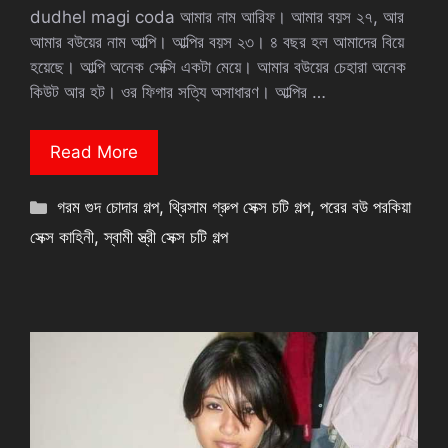
dudhel magi coda আমার নাম আরিফ। আমার বয়স ২৭, আর
আমার বউয়ের নাম আল্পি। আল্পির বয়স ২৩। ৪ বছর হল আমাদের বিয়ে
হয়েছে। আল্পি অনেক সেক্সি একটা মেয়ে। আমার বউয়ের চেহারা অনেক
কিউট আর হট। ওর ফিগার সত্যি অসাধারণ। আল্পির …
Read More
Categories
গরম গুদ চোদার গল্প
,
থ্রিসাম গ্রুপ সেক্স চটি গল্প
,
পরের বউ পরকিয়া
সেক্স কাহিনী
,
স্বামী স্ত্রী সেক্স চটি গল্প