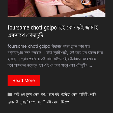
foursome choti golpo দুই বোন দুই জামাই
একসাথে চোদাচুদি
foursome choti golpo বিছানার উপরে নন্দন আর ঋতু
নগ্নাবস্থায় সঙ্গম করছিল । তারা স্বামী-স্ত্রী, দুই বছর হল তাদের বিয়ে
হয়েছে । প্রায় প্রতি রাতেই তারা এইভাবেই যৌনমিলন করে থাকে ।
তবে আজকের নতুনত্ব হল এই যে তারা ঋতুর বোন মৌসুমীর …
Read More
Categories
কচি গুদ চুদার সেক্স গল্প
,
পরের বউ পরকিয়া সেক্স কাহিনী
,
শালি
দুলাভাই চুদাচুদির গল্প
,
স্বামী স্ত্রী সেক্স চটি গল্প