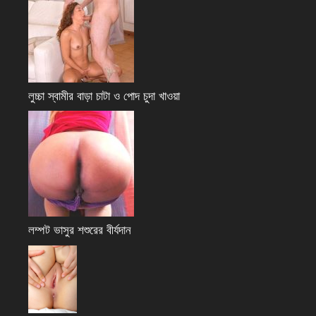
লুচ্চা স্বামীর বাড়া চাটা ও পোদ চুদা খাওয়া
লম্পট ভাসুর শশুরের বীর্যদান