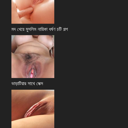
মদ খেয়ে মুসলিম নায়িকা ধর্ষণ চটি গল্প
ভাড়াটিয়ার সাথে সেক্স