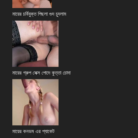
মায়ের চর্বিযুক্ত পিছলা গুদ চুদলাম
মায়ের গ্রুপ সেক্স পোদে কুত্তা চোদা
মায়ের কনডম এর প্যাকেট