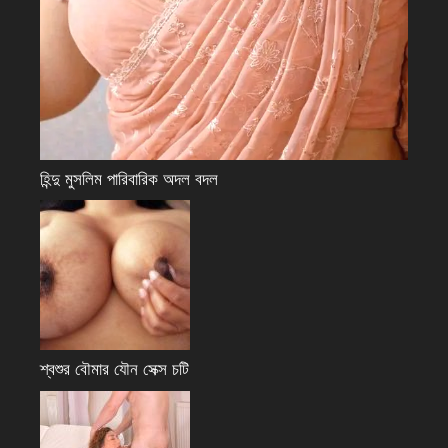
হিন্দু মুসলিম পারিবারিক অদল বদল
শ্বশুর বৌমার যৌন সেক্স চটি