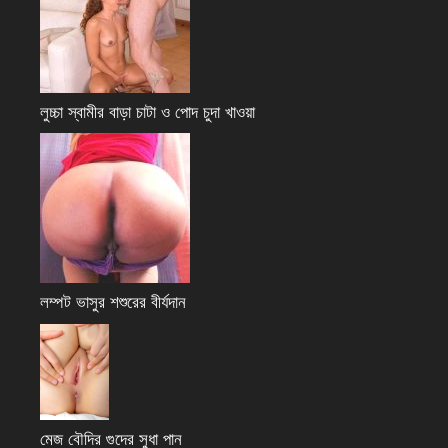
লুচ্চা স্বামীর বাড়া চাটা ও পোদ চুদা খাওয়া
লম্পট ভাসুর শশুরের বীর্যদান
মেজ বৌদির গুদের সুধা পান