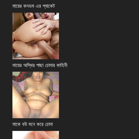
মায়ের কনডম এর প্যাকেট
মায়ের অস্থির পাছা চোদার কাহিনী
মাকে বউ মনে করে চোদা