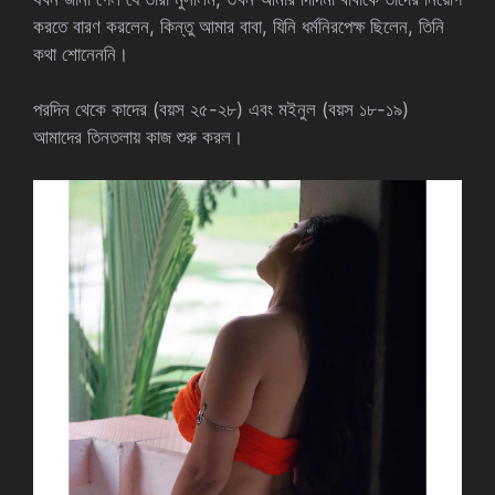
করতে বারণ করলেন, কিন্তু আমার বাবা, যিনি ধর্মনিরপেক্ষ ছিলেন, তিনি
কথা শোনেননি।
পরদিন থেকে কাদের (বয়স ২৫-২৮) এবং মইনুল (বয়স ১৮-১৯)
আমাদের তিনতলায় কাজ শুরু করল।