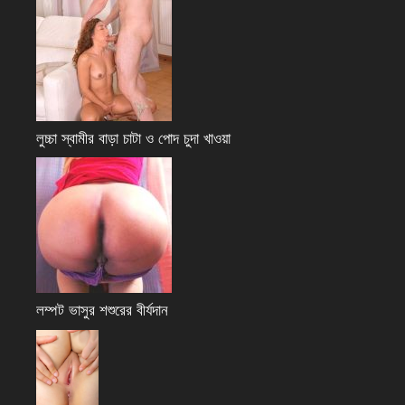
লুচ্চা স্বামীর বাড়া চাটা ও পোদ চুদা খাওয়া
লম্পট ভাসুর শশুরের বীর্যদান