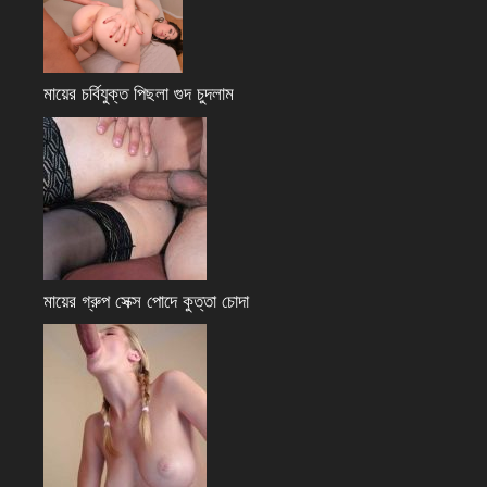
মায়ের চর্বিযুক্ত পিছলা গুদ চুদলাম
মায়ের গ্রুপ সেক্স পোদে কুত্তা চোদা