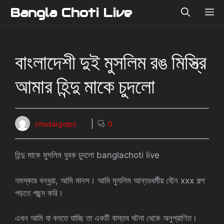
Skip
Bangla Choti Live
ME
to
content
বাংলাদেশী দুই মুসলিম রঙ মিস্ত্রি
আমার হিন্দু মাকে চুদলো
chodargolpo
0
হিন্দু মাকে মুসলিম যুবক চুদলো banglachoti live
নমস্কার বন্ধুরা, আমি মানস। আমি মুসলিম আন্তঃধর্মীয় যৌন xxx গল্প
পড়তে পছন্দ করি।
এখন আমি যা বলতে যাচ্ছি তা একটি বাস্তব ঘটনা থেকে অনুপ্রাণিত।