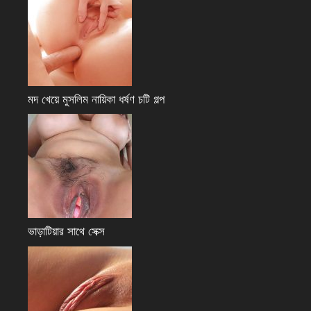
মদ খেয়ে মুসলিম নায়িকা ধর্ষণ চটি গল্প
ভাড়াটিয়ার সাথে সেক্স