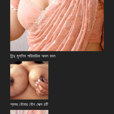
হিন্দু মুসলিম পারিবারিক অদল বদল
শ্বশুর বৌমার যৌন সেক্স চটি