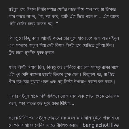
মইনুল তার বিশাল লিঙ্গটা মায়ের যোনির কাছে নিয়ে গেল আর মা চিৎকার
করে বলতে লাগল, “না, দয়া করে, আমি এটা নিতে পারব না… এটা আমার
ছোট যোনির জন্য অনেক বড়…”
কিন্তু সে কিছু বলার আগেই কাদের তার মুখে হাত চেপে ধরল আর মইনুল
এক সজোরে ধাক্কা দিয়ে সেই বিশাল লিঙ্গটা তার যোনিতে ঢুকিয়ে দিল।
হিন্দু মাকে মুসলিম যুবক চুদলো
যদিও লিঙ্গটা বিশাল ছিল, কিন্তু তার যোনিতে বয়ে চলা সমস্ত রসের সাথে
এটা খুব বেশি ঝামেলা ছাড়াই ভিতরে ঢুকে গেল। কিছুক্ষণ পর, মা ধীরে
ধীরে ব্যাপারটা বুঝতে পারল এবং বড় লিঙ্গটা উপভোগ করতে শুরু করল।
এরপর মইনুল মাকে ডগি পজিশনে যেতে বলল এবং পেছন থেকে চোদা শুরু
করল, আর কাদের তার মুখে চোদা দিচ্ছিল…
কয়েক মিনিট পর, মইনুল গোঙাতে শুরু করল আর আমি বুঝতে পারলাম যে
সে আমার মায়ের যোনির ভিতরে বীর্যপাত করছে। banglachoti live