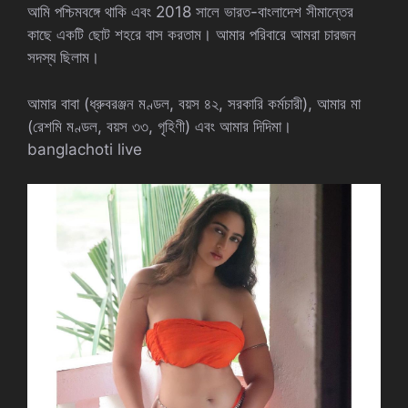
আমি পশ্চিমবঙ্গে থাকি এবং 2018 সালে ভারত-বাংলাদেশ সীমান্তের
কাছে একটি ছোট শহরে বাস করতাম। আমার পরিবারে আমরা চারজন
সদস্য ছিলাম।
আমার বাবা (ধ্রুবরঞ্জন মণ্ডল, বয়স ৪২, সরকারি কর্মচারী), আমার মা
(রেশমি মণ্ডল, বয়স ৩৩, গৃহিণী) এবং আমার দিদিমা।
banglachoti live