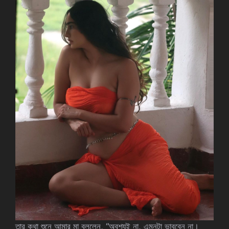
তার কথা শুনে আমার মা বললেন, “অবশ্যই না, এমনটা ভাববেন না।