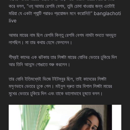
করে বলল, “ওহ্ আমার রেশমি বেগম, তুমি চোদা খাওয়ার জন্য এতটাই
মরিয়া যে একটা প্যান্টি পরারও প্রয়োজন মনে করোনি!!” banglachoti
live
আমার মায়ের নাম ছিল রেশমি কিন্তু রেশমি বেগম নামটা শুনতে অদ্ভুত
লাগছিল। মা তার কথায় হেসে ফেললেন।
শীঘ্রই কাদের এক ঝটকায় তার লিঙ্গটা মায়ের যোনির ভেতরে ঢুকিয়ে দিল
আর তিনি আনন্দে গোঙাতে শুরু করলেন।
তার যোনি ইতিমধ্যেই ভিজে টইটম্বুর ছিল, তাই কাদেরের লিঙ্গটা
মসৃণভাবে ভেতরে ঢুকে গেল। মইনুল দ্রুত তার বিশাল লিঙ্গটা মায়ের
মুখের ভেতরে ঢুকিয়ে দিল এবং তাকে ভালোভাবে চুষতে বলল।