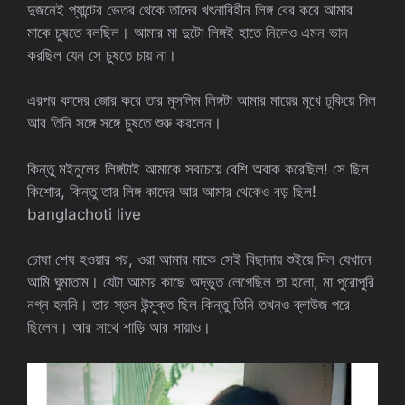
দুজনেই প্যান্টের ভেতর থেকে তাদের খৎনাবিহীন লিঙ্গ বের করে আমার
মাকে চুষতে বলছিল। আমার মা দুটো লিঙ্গই হাতে নিলেও এমন ভান
করছিল যেন সে চুষতে চায় না।
এরপর কাদের জোর করে তার মুসলিম লিঙ্গটা আমার মায়ের মুখে ঢুকিয়ে দিল
আর তিনি সঙ্গে সঙ্গে চুষতে শুরু করলেন।
কিন্তু মইনুলের লিঙ্গটাই আমাকে সবচেয়ে বেশি অবাক করেছিল! সে ছিল
কিশোর, কিন্তু তার লিঙ্গ কাদের আর আমার থেকেও বড় ছিল!
banglachoti live
চোষা শেষ হওয়ার পর, ওরা আমার মাকে সেই বিছানায় শুইয়ে দিল যেখানে
আমি ঘুমাতাম। যেটা আমার কাছে অদ্ভুত লেগেছিল তা হলো, মা পুরোপুরি
নগ্ন হননি। তার স্তন উন্মুক্ত ছিল কিন্তু তিনি তখনও ব্লাউজ পরে
ছিলেন। আর সাথে শাড়ি আর সায়াও।