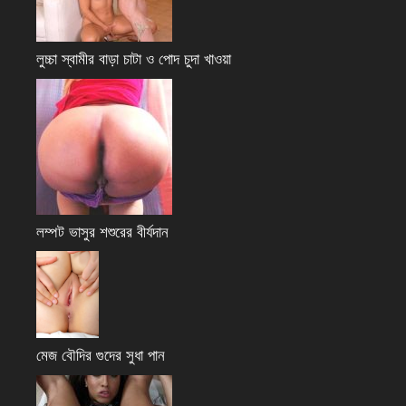
লুচ্চা স্বামীর বাড়া চাটা ও পোদ চুদা খাওয়া
লম্পট ভাসুর শশুরের বীর্যদান
মেজ বৌদির গুদের সুধা পান