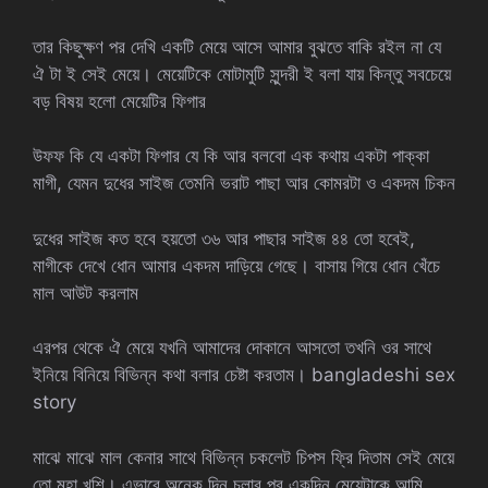
তার কিছুক্ষণ পর দেখি একটি মেয়ে আসে আমার বুঝতে বাকি রইল না যে
ঐ টা ই সেই মেয়ে। মেয়েটিকে মোটামুটি সুন্দরী ই বলা যায় কিন্তু সবচেয়ে
বড় বিষয় হলো মেয়েটির ফিগার
উফফ কি যে একটা ফিগার যে কি আর বলবো এক কথায় একটা পাক্কা
মাগী, যেমন দুধের সাইজ তেমনি ভরাট পাছা আর কোমরটা ও একদম চিকন
দুধের সাইজ কত হবে হয়তো ৩৬ আর পাছার সাইজ ৪৪ তো হবেই,
মাগীকে দেখে ধোন আমার একদম দাড়িয়ে গেছে। বাসায় গিয়ে ধোন খেঁচে
মাল আউট করলাম
এরপর থেকে ঐ মেয়ে যখনি আমাদের দোকানে আসতো তখনি ওর সাথে
ইনিয়ে বিনিয়ে বিভিন্ন কথা বলার চেষ্টা করতাম। bangladeshi sex
story
মাঝে মাঝে মাল কেনার সাথে বিভিন্ন চকলেট চিপস ফ্রি দিতাম সেই মেয়ে
তো মহা খুশি। এভাবে অনেক দিন চলার পর একদিন মেয়েটাকে আমি