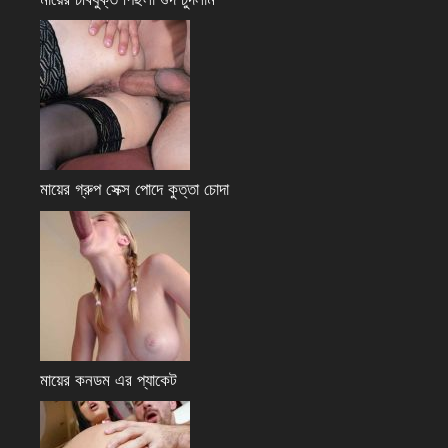
মায়ের গ্রুপ সেক্স পোদে কুত্তা চোদা
মায়ের কনডম এর প্যাকেট