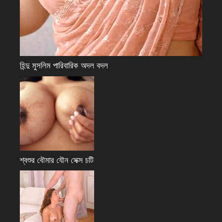
হিন্দু মুসলিম পারিবারিক অদল বদল
শ্বশুর বৌমার যৌন সেক্স চটি