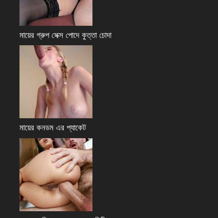
মায়ের গ্রুপ সেক্স পোদে কুত্তা চোদা
মায়ের কনডম এর প্যাকেট