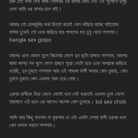
ঠিক যেই কথা সেই কাজ সোমবার ওর বাসায় কেউ নেই এই সুযোগে দুপুর
বেলা আমি ওর বাসায় চলে যাই।
আমার তো চোদাচুদির কথা চিন্তা করেই ধোন দাড়িয়ে যাচ্ছে যাইহোক
বাসায় ঢুকেই তো ওকে জড়িয়ে ধরে পাগলের মত চুমু খেতে লাগলাম।
bangla sex golpo
তারপর ওকে কোলে তুলে বিছানায় ফেলে দুধ দুটো চাপতে লাগলাম, তারপর
জামা কাপড় সব খুলে ফেলে দুজনে পুরো লেংটা হয়ে একে অপরকে জড়িয়ে
ধরেছি, দুধ চুষতে লাগলাম আর এই পাক্কা মাগী আমার ধোন চুষছে, ধোন
চুষতে চুষতে ধোন একদম গরম হয়ে গেছে।
এরপর মাগীকে নিচে ফেলে ধোনটা গুদে সেট করতেই একদম ঢুকে গেলো
তারমানে এই গুদে এর আগেও অনেক ধোন ঢুকেছে। bd sex choti
আমি আর কিছু বললাম না বুঝলাম যে এটা একটা বেশ্যা মাগী এরপর গুদে
ধোন চালান করতে লাগলাম।