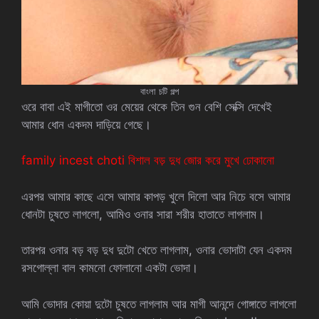
বাংলা চটি গল্প
ওরে বাবা এই মাগীতো ওর মেয়ের থেকে তিন গুন বেশি সেক্সি দেখেই
আমার ধোন একদম দাড়িয়ে গেছে।
family incest choti বিশাল বড় দুধ জোর করে মুখে ঢোকানো
এরপর আমার কাছে এসে আমার কাপড় খুলে দিলো আর নিচে বসে আমার
ধোনটা চুষতে লাগলো, আমিও ওনার সারা শরীর হাতাতে লাগলাম।
তারপর ওনার বড় বড় দুধ দুটো খেতে লাগলাম, ওনার ভোদাটা যেন একদম
রসগোল্লা বাল কামনো ফোলানো একটা ভোদা।
আমি ভোদার কোয়া দুটো চুষতে লাগলাম আর মাগী আনন্দে গোঙ্গাতে লাগলো