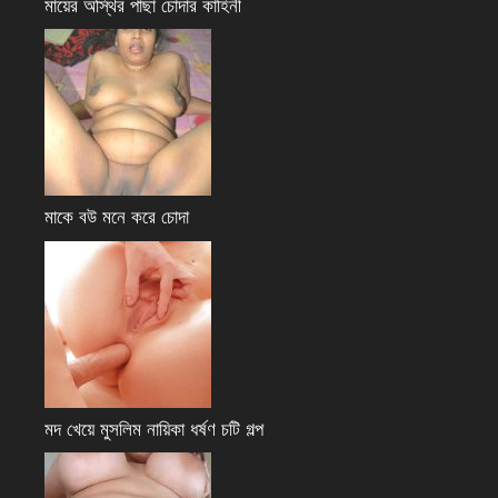
মায়ের অস্থির পাছা চোদার কাহিনী
মাকে বউ মনে করে চোদা
মদ খেয়ে মুসলিম নায়িকা ধর্ষণ চটি গল্প