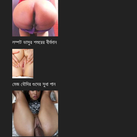
লম্পট ভাসুর শশুরের বীর্যদান
মেজ বৌদির গুদের সুধা পান