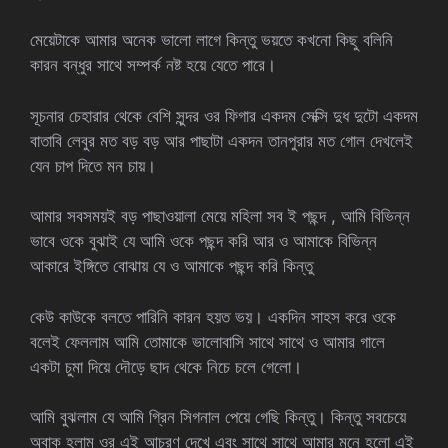
মেয়েটাকে আমার অনেক ভালো লাগে কিন্তু ভয়তে কখনো কিছু বলিনি
কারন বন্ধুর সাথে সম্পর্ক নষ্ট হয়ে যেতে পারে।
সূচনার চেহারার থেকে বেশি সুন্দর ওর ফিগার একদম সেক্সি দুধ দুটো একদম
বাতাবি লেবুর মত বড় বড় আর পাছাটা একদন তানপুরার মত গোল দেখলেই
যেন চাপ দিতে মন চায়।
আমার সবসময়ই বড় পাছাওয়ালা মেয়ে মহিলা সব ই পছন্দ , আমি বিভিন্ন
ভাবে ওকে বুঝাই যে আমি ওকে পছন্দ করি আর ও আমাকে বিভিন্ন
আকারে ইঙ্গিতে বোঝায় যে ও আমাকে পছন্দ করি কিন্তু
কেউ কাউকে বলতে পারিনি কারন হয়ত ভয়। একদিন সাহস করে ওকে
বলেই ফেললাম আমি তোমাকে ভালোবাসি সাথে সাথে ও আমার গালে
একটা চুমা দিয়ে দৌড়ে ছাদ থেকে নিচে চলে গেলো।
আমি বুঝলাম যে আমি গ্রিন সিগনাল পেয়ে গেছি কিন্তু। কিন্তু সবচেয়ে
অবাক হলাম ওর এই আচরণ দেখে এবং সাথে সাথে আমার মনে হলো এই