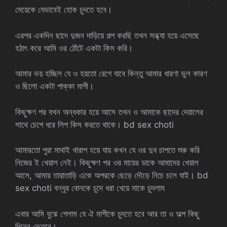
মেয়েকে যেভাবেই হোক চুদতে হবে।
এরপর একদিন ছাদে দুজন দাড়িয়ে গল্প করছি তখন সন্ধ্যা হয়ে এসেছে
হঠাৎ করে আমি ওর ঠোঁটে একটা কিস করি।
আমার ভয় হচ্ছিল যে ও হয়তো রেগে যাবে কিন্তু আমার ধারণা ভুল কারণ
ও ছিলো একটা পাক্কা মাগী।
কিছুক্ষণ পর যখন অন্ধকার হয়ে আসে তখন ও আমাকে ছাদের দেয়ালের
সাথে চেপে ধরে লিপ কিস করতে থাকে। bd sex choti
আমারতো পুরা মাথাই খারাপ হয়ে যায় কখন যে ওর দুধ চাপতে শুরু করি
নিজের ই খেয়াল নেই। কিছুক্ষণ পর ওর মায়ের ডাকে আমাদের খেয়াল
আসে, আমার তারাতাড়ি একে অপরকে ছেড়ে দৌড়ে নিচে চলে যাই। bd
sex choti বন্ধুর বোনকে চুদে ধরা খেয়ে মাকে চুদলাম
এবার আমি বুঝে গেলাম যে ঐ মাগীকে চুদতে হবে আর তা ও অল্প কিছু
দিনের ভেতরে।