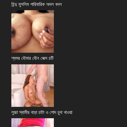
হিন্দু মুসলিম পারিবারিক অদল বদল
শ্বশুর বৌমার যৌন সেক্স চটি
লুচ্চা স্বামীর বাড়া চাটা ও পোদ চুদা খাওয়া