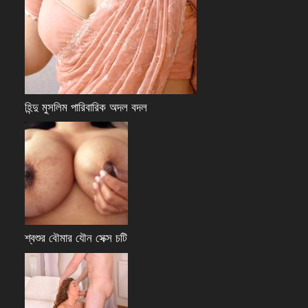
হিন্দু মুসলিম পারিবারিক অদল বদল
শ্বশুর বৌমার যৌন সেক্স চটি