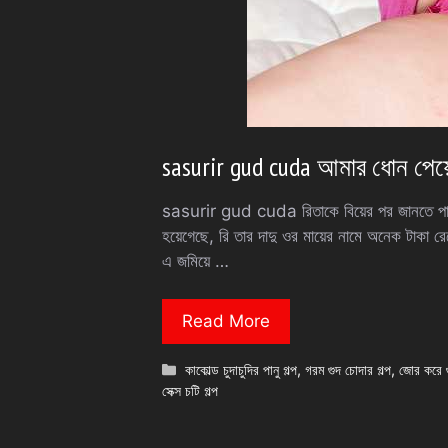
sasurir gud cuda আমার ধোন পেয়ে 
sasurir gud cuda রিতাকে বিয়ের পর জানতে পারি, র
হয়েগেছে, রি তার দাদু ওর মায়ের নামে অনেক টাকা রে
এ জমিয়ে …
Read More
Categories
কাকোল্ড চুদাচুদির পানু গল্প
,
গরম গুদ চোদার গল্প
,
জোর করে গ
সেক্স চটি গল্প