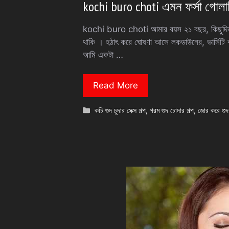
kochi buro choti এমন ফর্সা গোলাপ
kochi buro choti আমার বয়স ২১ বছর, কিছুদিন 
থাকি । হঠাৎ করে ঘোষণা আসে লকডাউনের, ভার্সিটি 
আমি একটা …
Read More
Categories
কচি গুদ চুদার সেক্স গল্প
,
গরম গুদ চোদার গল্প
,
জোর করে গুদ