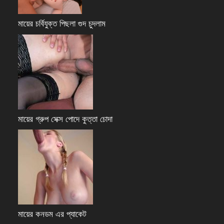
মায়ের চর্বিযুক্ত পিছলা গুদ চুদলাম
মায়ের গ্রুপ সেক্স পোদে কুত্তা চোদা
মায়ের কনডম এর প্যাকেট