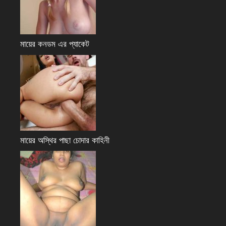
মায়ের কনডম এর প্যাকেট
মায়ের অস্থির পাছা চোদার কাহিনী