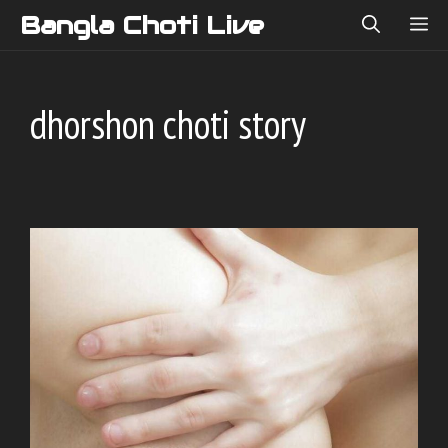
Skip
Bangla Choti Live
ME
to
content
dhorshon choti story