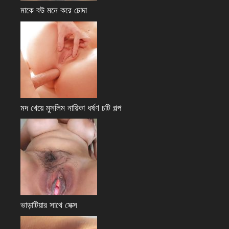
মাকে বউ মনে করে চোদা
মদ খেয়ে মুসলিম নায়িকা ধর্ষণ চটি গল্প
ভাড়াটিয়ার সাথে সেক্স