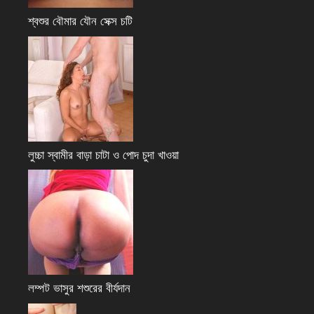
শ্বশুর বৌমার যৌন সেক্স চটি
লুচ্চা স্বামীর বাড়া চাটা ও পোদ চুদা খাওয়া
লম্পট ভাসুর শশুরের বীর্যদান