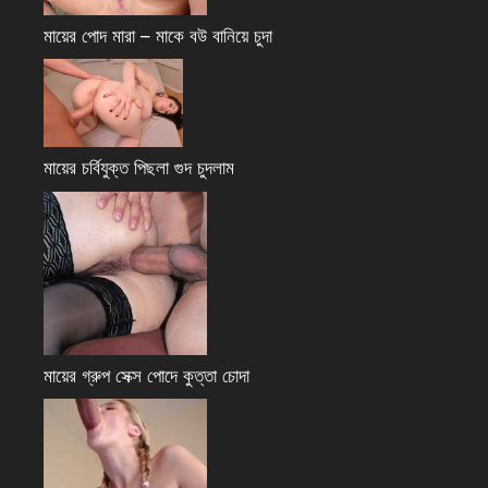
মায়ের পোদ মারা – মাকে বউ বানিয়ে চুদা
মায়ের চর্বিযুক্ত পিছলা গুদ চুদলাম
মায়ের গ্রুপ সেক্স পোদে কুত্তা চোদা