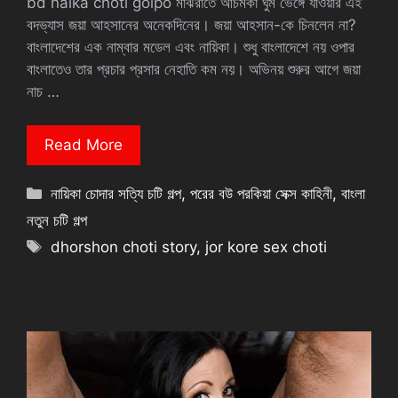
bd naika choti golpo মাঝরাতে আচমকা ঘুম ভেঙ্গে যাওয়ার এই
বদভ্যাস জয়া আহসানের অনেকদিনের। জয়া আহসান-কে চিনলেন না?
বাংলাদেশের এক নাম্বার মডেল এবং নায়িকা। শুধু বাংলাদেশে নয় ওপার
বাংলাতেও তার প্রচার প্রসার নেহাতি কম নয়। অভিনয় শুরুর আগে জয়া
নাচ …
Read More
Categories
নায়িকা চোদার সত্যি চটি গল্প
,
পরের বউ পরকিয়া সেক্স কাহিনী
,
বাংলা
নতুন চটি গল্প
Tags
dhorshon choti story
,
jor kore sex choti