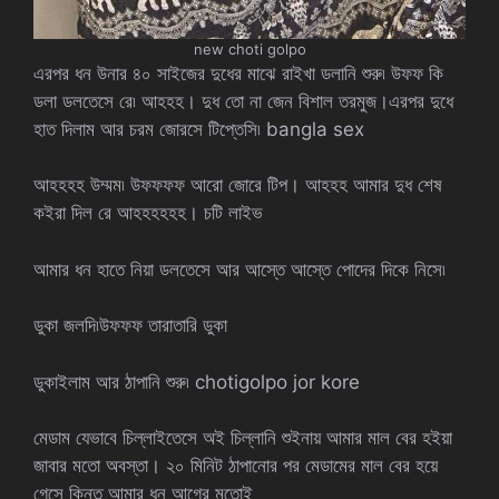
new choti golpo
এরপর ধন উনার ৪০ সাইজের দুধের মাঝে রাইখা ডলানি শুরু৷ উফফ কি
ডলা ডলতেসে রে৷ আহহহ। দুধ তো না জেন বিশাল তরমুজ।এরপর দুধে
হাত দিলাম আর চরম জোরসে টিপ্তেসি৷ bangla sex
আহহহহ উম্মম৷ উফফফফ আরো জোরে টিপ। আহহহ আমার দুধ শেষ
কইরা দিল রে আহহহহহহ। চটি লাইভ
আমার ধন হাতে নিয়া ডলতেসে আর আস্তে আস্তে পোদের দিকে নিসে৷
ডুকা জলদি৷উফফফ তারাতারি ডুকা
ডুকাইলাম আর ঠাপানি শুরু৷ chotigolpo jor kore
মেডাম যেভাবে চিল্লাইতেসে অই চিল্লানি শুইনায় আমার মাল বের হইয়া
জাবার মতো অবস্তা। ২০ মিনিট ঠাপানোর পর মেডামের মাল বের হয়ে
গেসে কিন্তু আমার ধন আগের মতোই