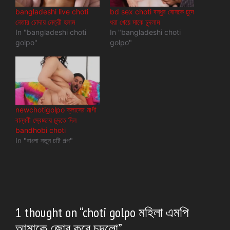
bangladeshi live choti
bd sex choti বন্ধুর বোনকে চুদে
নেতার চোদায় নেত্রী হলাম
ধরা খেয়ে মাকে চুদলাম
In "bangladeshi choti
In "bangladeshi choti
golpo"
golpo"
newchotigolpo ক্লাসের মাগী
বান্ধবী স্বেচ্ছায় চুদতে দিল
bandhobi choti
In "বাংলা নতুন চটি গল্প"
1 thought on “choti golpo মহিলা এমপি
আমাকে জোর করে চুদলো”