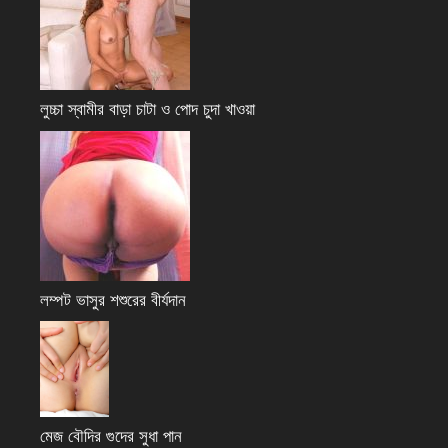
লুচ্চা স্বামীর বাড়া চাটা ও পোদ চুদা খাওয়া
লম্পট ভাসুর শশুরের বীর্যদান
মেজ বৌদির গুদের সুধা পান