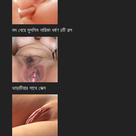
মদ খেয়ে মুসলিম নায়িকা ধর্ষণ চটি গল্প
ভাড়াটিয়ার সাথে সেক্স