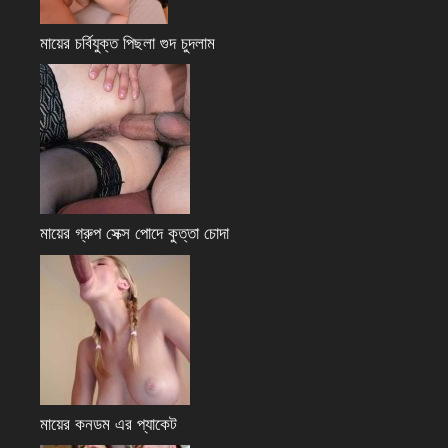
মায়ের চর্বিযুক্ত পিছলা গুদ চুদলাম
মায়ের গ্রুপ সেক্স পোদে কুত্তা চোদা
মায়ের কনডম এর প্যাকেট