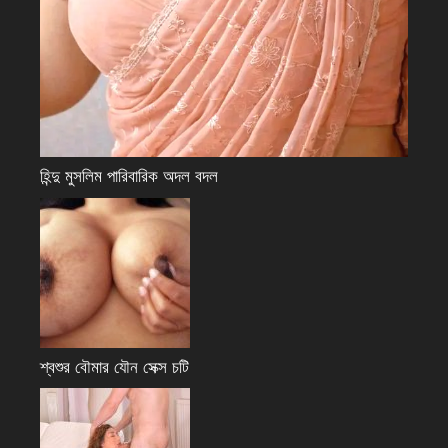
হিন্দু মুসলিম পারিবারিক অদল বদল
শ্বশুর বৌমার যৌন সেক্স চটি