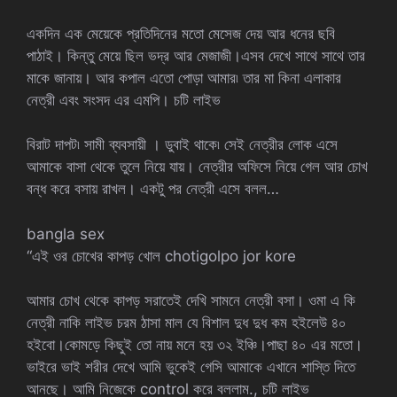
একদিন এক মেয়েকে প্রতিদিনের মতো মেসেজ দেয় আর ধনের ছবি
পাঠাই। কিন্তু মেয়ে ছিল ভদ্র আর মেজাজী।এসব দেখে সাথে সাথে তার
মাকে জানায়। আর কপাল এতো পোড়া আমার৷ তার মা কিনা এলাকার
নেত্রী এবং সংসদ এর এমপি। চটি লাইভ
বিরাট দাপট৷ সামী ব্যবসায়ী । ডুবাই থাকে৷ সেই নেত্রীর লোক এসে
আমাকে বাসা থেকে তুলে নিয়ে যায়। নেত্রীর অফিসে নিয়ে গেল আর চোখ
বন্ধ করে বসায় রাখল। একটু পর নেত্রী এসে বলল…
bangla sex
“এই ওর চোখের কাপড় খোল chotigolpo jor kore
আমার চোখ থেকে কাপড় সরাতেই দেখি সামনে নেত্রী বসা। ওমা এ কি
নেত্রী নাকি লাইভ চরম ঠাসা মাল যে বিশাল দুধ দুধ কম হইলেউ ৪০
হইবো।কোমড়ে কিছুই তো নায় মনে হয় ৩২ ইঞ্চি।পাছা ৪০ এর মতো।
ভাইরে ভাই শরীর দেখে আমি ভুকেই গেসি আমাকে এখানে শাস্তি দিতে
আনছে। আমি নিজেকে control করে বললাম., চটি লাইভ