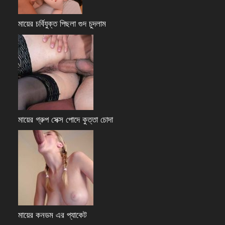
মায়ের চর্বিযুক্ত পিছলা গুদ চুদলাম
মায়ের গ্রুপ সেক্স পোদে কুত্তা চোদা
মায়ের কনডম এর প্যাকেট