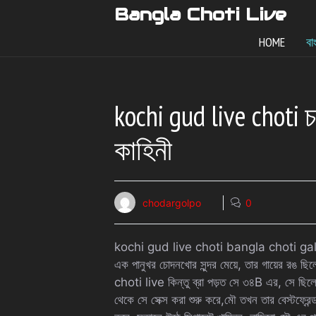
Skip
Bangla Choti Live
to
HOME
বা
content
kochi gud live choti 
কাহিনী
chodargolpo
0
kochi gud live choti bangla choti galpo. 
এক পানুখর চোদনখোর সুন্দর মেয়ে, তার গায়ের রঙ
choti live কিন্তু ব্রা পড়ত সে ৩৪B এর, সে ছিলো
থেকে সে সেক্স করা শুরু করে,মৌ তখন তার বেস্টফ্রেন্