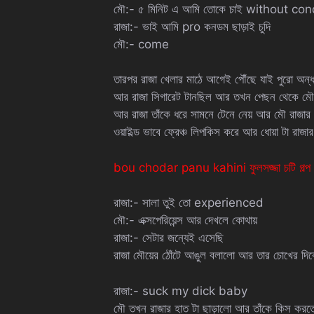
মৌ:- ৫ মিনিট এ আমি তোকে চাই without c
রাজা:- ভাই আমি pro কনডম ছাড়াই চুদি
মৌ:- come
তারপর রাজা খেলার মাঠে আগেই পৌঁছে যাই পুরো অন
আর রাজা সিগারেট টানছিল আর তখন পেছন থেকে মৌ 
আর রাজা তাঁকে ধরে সামনে টেনে নেয় আর মৌ রাজার ম
ওয়াইল্ড ভাবে ফ্রেঞ্চ লিপকিস করে আর ধোয়া টা রাজ
bou chodar panu kahini ফুলসজ্জা চটি গল্প
রাজা:- সালা তুই তো experienced
মৌ:- এক্সপেরিয়েন্স আর দেখলে কোথায়
রাজা:- সেটার জন্যেই এসেছি
রাজা মৌয়ের ঠোঁটে আঙুল বলালো আর তার চোখের দি
রাজা:- suck my dick baby
মৌ তখন রাজার হাত টা ছাড়ালো আর তাঁকে কিস করতে