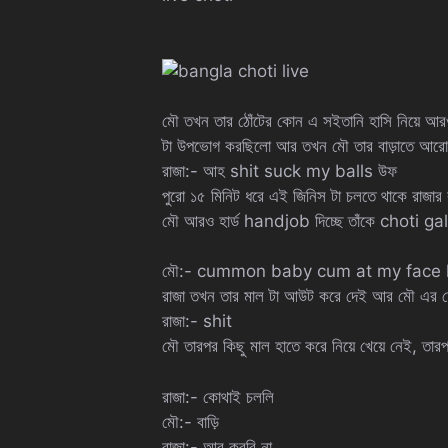
মৌ তখন তার ঠোঁটের কোন এ সইতানি হাসি নিয়ে আরও 
টা উপভোগ করছিলো আর তখন মৌ তার বাড়াতে আরো থ
রাজা:- আহ shit suck my balls উফ
পুরো ১৫ মিনিট ধরে এই জিনিস টা চলতে থাকে রাজার
মৌ আরও হার্ড handjob দিচ্ছে তাঁকে choti ga
মৌ:- cummon baby cum at my face k
রাজা তখন তার মাল টা আউট করে দেই আর মৌ এর চোখ
রাজা:- shit
মৌ তারপর কিছু মাল হাতে করে নিয়ে খেয়ে নেই, তার
রাজা:- কোথাই চললি
মৌ:- বাড়ি
রাজা:- আর করবি না