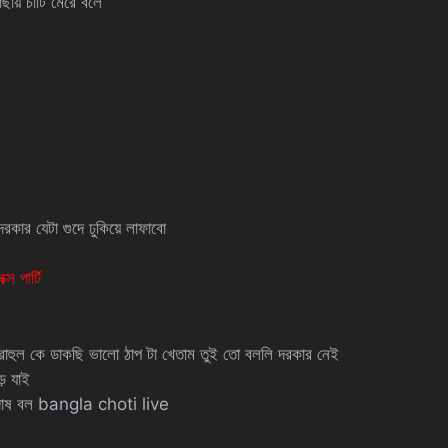
ছায় চাটি মেরে বলে
কার যেটা গুদে ঢুকিয়ে লাফাবো
 পার্টি
রাহুল কে ডাকছি ভালো ঠাপ টা খেতাম তুই তো বললি দরকার নেই
ে যাই
ি দোষ বল bangla choti live