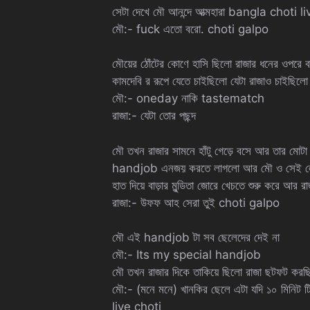
সেটা দেখে মৌ আনন্দে আত্মহারা bangla choti li
মৌ:- fuck এতো বরো. choti galpo
মৌয়ের ঠোঁটের কোণে হাসি ছিলো রাজার ধনের ওপরে 
কামদেবি র রূপে যেতে চাইছিলো যেটা রাজাও চাইছিলো
মৌ:- oneday নাকি tastematch
রাজা:- যেটা তোর পছন্দ
মৌ তখন রাজার সামনে হাঁটু গেড়ে বসে আর তার মোটা
handjob এনজয় করতে লাগলো আর মৌ ও সেই লেভেল এ
হাত দিয়ে বাড়ার মুন্ডিতা জোরে খেচতে শুরু করে আর রা
রাজা:- উফফ আহ সেরা তুই choti galpo
মৌ এই handjob টা সব ছেলেদের দেই না
মৌ:- Its my special handjob
মৌ তখন রাজার দিকে তাকিয়ে ছিলো রাজা ছটফট করছ
মৌ:- (মনে মনে) খানকির ছেলে এটা যদি ১০ মিনিট
live choti