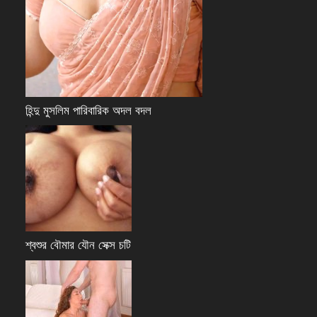
হিন্দু মুসলিম পারিবারিক অদল বদল
শ্বশুর বৌমার যৌন সেক্স চটি