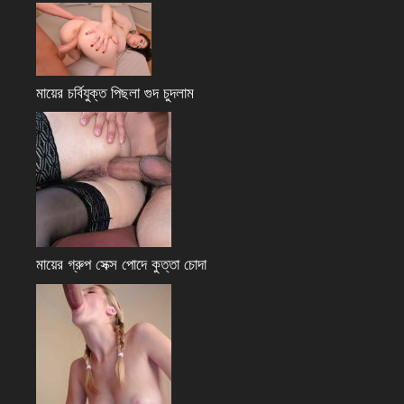
মায়ের চর্বিযুক্ত পিছলা গুদ চুদলাম
মায়ের গ্রুপ সেক্স পোদে কুত্তা চোদা