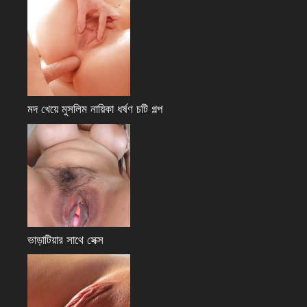
মদ খেয়ে মুসলিম নায়িকা ধর্ষণ চটি গল্প
ভাড়াটিয়ার সাথে সেক্স