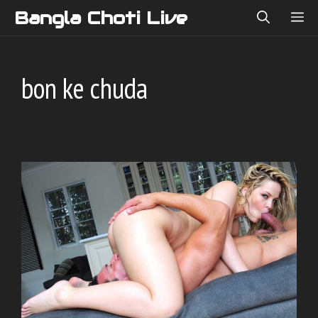
Skip
Bangla Choti Live
ME
to
content
bon ke chuda