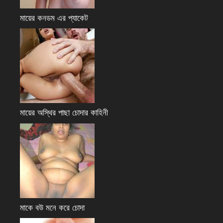
মায়ের কনডম এর প্যাকেট
মায়ের অস্থির পাছা চোদার কাহিনী
মাকে বউ মনে করে চোদা