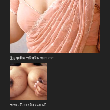
হিন্দু মুসলিম পারিবারিক অদল বদল
শ্বশুর বৌমার যৌন সেক্স চটি