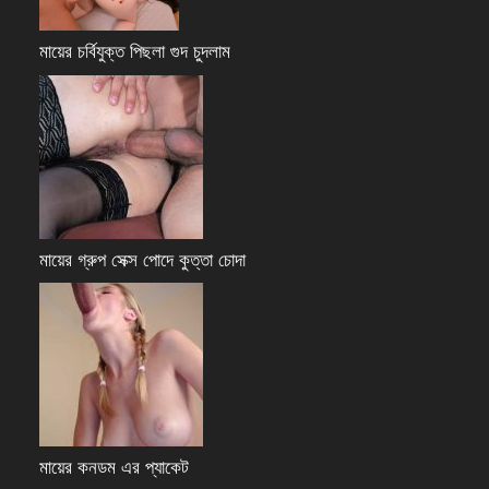
মায়ের চর্বিযুক্ত পিছলা গুদ চুদলাম
মায়ের গ্রুপ সেক্স পোদে কুত্তা চোদা
মায়ের কনডম এর প্যাকেট