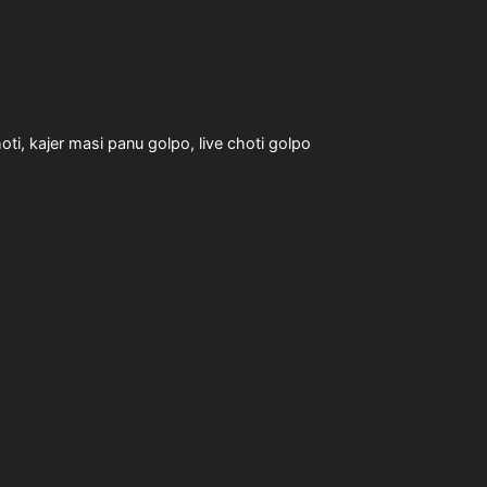
oti
,
kajer masi panu golpo
,
live choti golpo