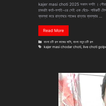
kajer masi choti 2025 সকাল দশটা । পৌরসভার প্
চাকরটা কর্তা-মশাই-এর সেই এক ঘেঁয়ে- পাউরুটি টোস
ব্যবস্থা করে রান্নাঘরে লাঞ্চের রান্নার ব্যবস্থার …
Read More
Categories
বাংলা চটি গল্প কাজের মাসি
,
বাংলা নতুন চটি গল্প
Tags
kajer masi chodar choti
,
live choti gol