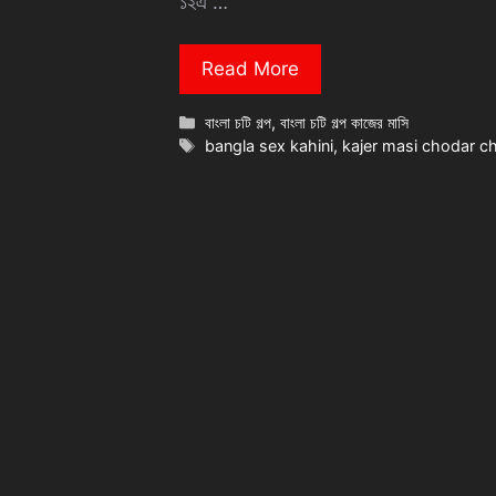
১২এ …
Read More
Categories
বাংলা চটি গল্প
,
বাংলা চটি গল্প কাজের মাসি
Tags
bangla sex kahini
,
kajer masi chodar ch