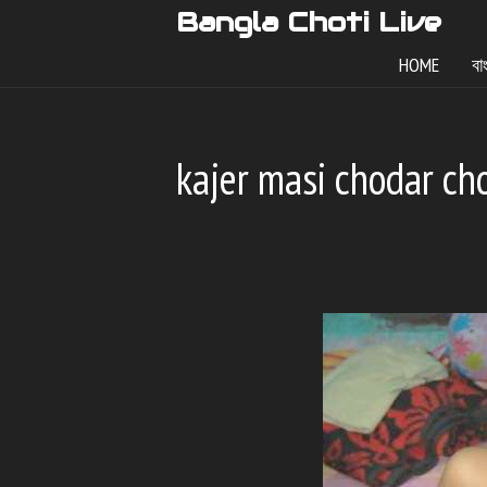
Skip
Bangla Choti Live
to
HOME
বা
content
kajer masi chodar cho