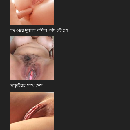
মদ খেয়ে মুসলিম নায়িকা ধর্ষণ চটি গল্প
ভাড়াটিয়ার সাথে সেক্স