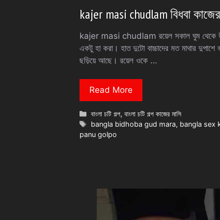
kajer masi chudlam বিধবা কাজের মা
kajer masi chudlam রয়েল সকাল ঘুম থেকে উঠে 
একটু হা করা। হাত দুটো বাচ্চাদের মত মাথার দুপাশে
ছড়িয়ে আছে। রয়েল ওকে …
Read More
Categories
বাংলা চটি গল্প
,
বাংলা চটি গল্প কাজের মাসি
Tags
bangla bidhoba gud mara
,
bangla sex k
panu golpo