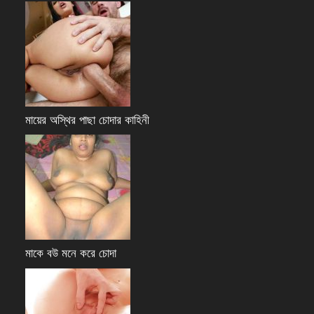
মায়ের অস্থির পাছা চোদার কাহিনী
মাকে বউ মনে করে চোদা