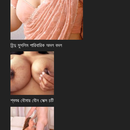
হিন্দু মুসলিম পারিবারিক অদল বদল
শ্বশুর বৌমার যৌন সেক্স চটি