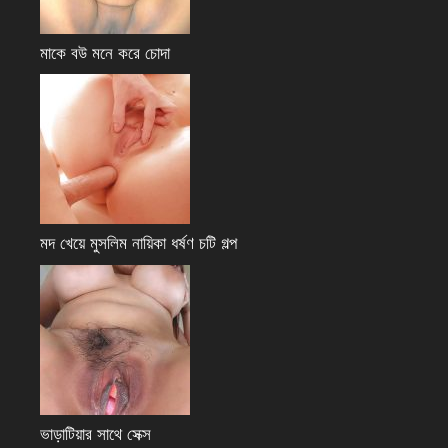
মাকে বউ মনে করে চোদা
মদ খেয়ে মুসলিম নায়িকা ধর্ষণ চটি গল্প
ভাড়াটিয়ার সাথে সেক্স