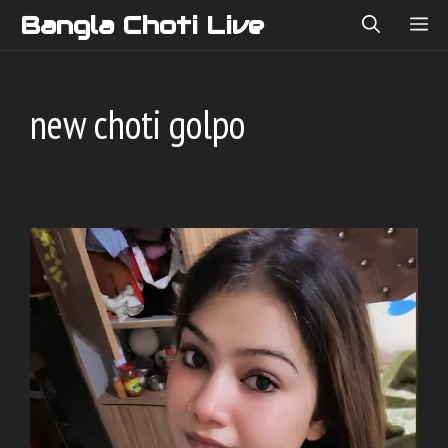
Skip
Bangla Choti Live
ME
to
content
new choti golpo