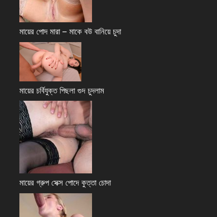
মায়ের পোদ মারা – মাকে বউ বানিয়ে চুদা
মায়ের চর্বিযুক্ত পিছলা গুদ চুদলাম
মায়ের গ্রুপ সেক্স পোদে কুত্তা চোদা