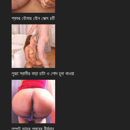
শ্বশুর বৌমার যৌন সেক্স চটি
লুচ্চা স্বামীর বাড়া চাটা ও পোদ চুদা খাওয়া
লম্পট ভাসুর শশুরের বীর্যদান