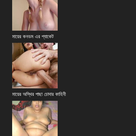
মায়ের কনডম এর প্যাকেট
মায়ের অস্থির পাছা চোদার কাহিনী