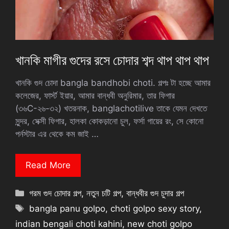
খানকি মাগীর গুদের রসে চোদার শব্দ থাপ থাপ থাপ
খানকি গুদ চোদা bangla bandhobi choti. গল্পঃ টা হচ্ছে আমার
কলেজের, ফার্স্ট ইয়ার, আমার বান্ধবী অনুরিমার, তার ফিগার
(৩৬C-২৬-৩২) খতরনাক, banglachotilive তাকে যেমন দেখতে
সুন্দর, সেক্সী ফিগার, হালকা কোকড়ানো চুল, ফর্সা গায়ের রং, সে কোনো
পর্নস্টার এর থেকে কম জাই …
Read More
Categories
গরম গুদ চোদার গল্প
,
নতুন চটি গল্প
,
বান্ধবীর গুদ চুদার গল্প
Tags
bangla panu golpo
,
choti golpo sexy story
,
indian bengali choti kahini
,
new choti golpo